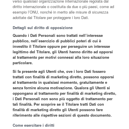
verso qualsiasi organizzazione internazionale regolata dal
diritto internazionale o costituita da due o più paesi, come ad
esempio l’ONU, nonché in merito alle misure di sicurezza
adottate dal Titolare per proteggere i loro Dati.
Dettagli sul diritto di opposizione
Quando i Dati Personali sono trattati nell’interesse
pubblico, nell’esercizio di pubblici poteri di cui è
investito il Titolare oppure per perseguire un interesse
legittimo del Titolare, gli Utenti hanno diritto ad opporsi
al trattamento per motivi connessi alla loro situazione
particolare.
Si fa presente agli Utenti che, ove i loro Dati fossero
trattati con finalità di marketing diretto, possono opporsi
al trattamento in qualsiasi momento, gratuitamente e
senza fornire alcuna motivazione. Qualora gli Utenti si
oppongano al trattamento per finalità di marketing diretto,
i Dati Personali non sono più oggetto di trattamento per
tali finalità. Per scoprire se il Titolare tratti Dati con
finalità di marketing diretto gli Utenti possono fare
riferimento alle rispettive sezioni di questo documento.
Come esercitare i diritti